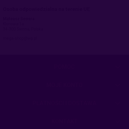
Osoba odpowiedzialna na terenie UE
Mateusz Sewera
Klonowa 1a
34-300 Sienna, Polska
mega-shop@wp.pl
POMOC
MOJE KONTO
PŁATNOŚCI I DOSTAWA
KONTAKT