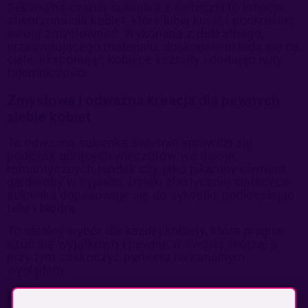
Seksowna czarna sukienka z siateczki to kreacja
stworzona dla kobiet, które lubią kusić i podkreślać
swoją zmysłowość. Wykonana z delikatnego,
prześwitującego materiału, doskonale układa się na
ciele, eksponując kobiece kształty i dodając nuty
tajemniczości.
Zmysłowa i odważna kreacja dla pewnych
siebie kobiet
Ta odważna sukienka świetnie sprawdzi się
podczas gorących wieczorów we dwoje,
romantycznych randek czy jako pikantny element
garderoby w sypialni. Dzięki elastycznej siateczce
sukienka dopasowuje się do sylwetki, podkreślając
talię i biodra.
To idealny wybór dla każdej kobiety, która pragnie
czuć się wyjątkowo i pewnie w swojej skórze, a
przy tym zaskoczyć partnera niebanalnym
wyglądem.
Rozmiar: