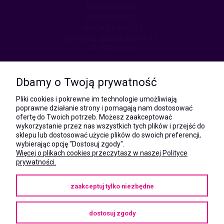
MEGAXSHOP.PL
NIP:5532412527
REGON:241846517
ul. Świętej Jadwigi Śląskiej 13,
34-300 Sienna
kom.:
531 628 603
Dbamy o Twoją prywatność
(Mateusz)
kom.:
Pliki cookies i pokrewne im technologie umożliwiają
731 805 731
poprawne działanie strony i pomagają nam dostosować
(Monika)
ofertę do Twoich potrzeb. Możesz zaakceptować
wykorzystanie przez nas wszystkich tych plików i przejść do
e-mail:
sklepu lub dostosować użycie plików do swoich preferencji,
kontakt@megaxshop.pl
wybierając opcję "Dostosuj zgody".
Więcej o plikach cookies przeczytasz w naszej Polityce
prywatności.
KUPONY RABATOWE
zaakceptuj tylko niezbędne
Podaj swój adres e-mail aby otrzymywać kupony rabatowe na zakupy
w naszym sklepie.
dostosuj zgody