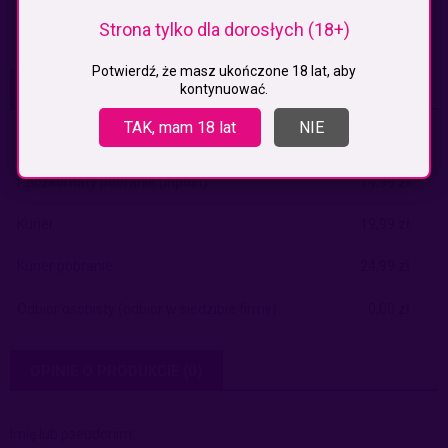
uniwersalny (S,M,L)
Strona tylko dla dorosłych (18+)
Potwierdź, że masz ukończone 18 lat, aby
KOSZTY DOSTAWY
kontynuować.
CENA NIE ZAWIERA EWENTUALNYCH KOSZTÓW PŁATNOŚCI
TAK, mam 18 lat
NIE
Paczkomaty
(InPost)
9,99 zł
Paczkomaty pobranie
(Inpost)
14,99 zł
Kurier
19,99 zł
Kurier pobranie
24,99 zł
Odbiór osobisty
(odbiór w siedzibie firmy)
0,00 zł
OPINIE O PRODUKCIE (0)
Imię lub pseudonim: