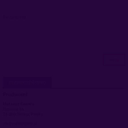
Twoja opinia:
wyślij
BEZPIECZEŃSTWO
Producent
Mateusz Sewera
Klonowa 1a
34-300 Sienna, Polska
mega-shop@wp.pl