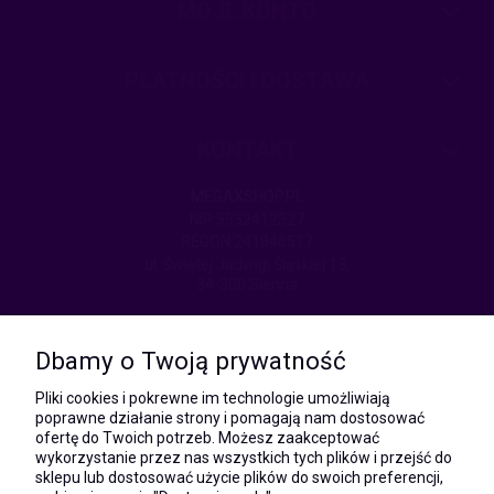
MOJE KONTO
PŁATNOŚCI I DOSTAWA
KONTAKT
MEGAXSHOP.PL
NIP:5532412527
REGON:241846517
ul. Świętej Jadwigi Śląskiej 13,
34-300 Sienna
kom.:
531 628 603
Dbamy o Twoją prywatność
(Mateusz)
kom.:
Pliki cookies i pokrewne im technologie umożliwiają
731 805 731
poprawne działanie strony i pomagają nam dostosować
(Monika)
ofertę do Twoich potrzeb. Możesz zaakceptować
wykorzystanie przez nas wszystkich tych plików i przejść do
e-mail:
sklepu lub dostosować użycie plików do swoich preferencji,
kontakt@megaxshop.pl