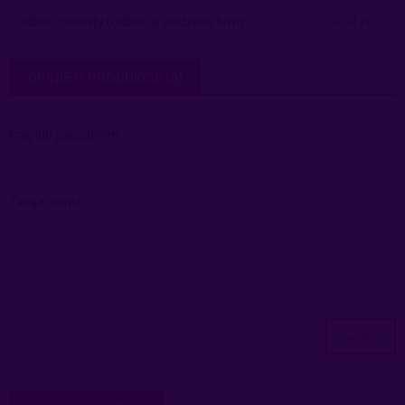
Odbiór osobisty
(odbiór w siedzibie firmy)
0,00 zł
OPINIE O PRODUKCIE (0)
Imię lub pseudonim:
Twoja opinia:
wyślij