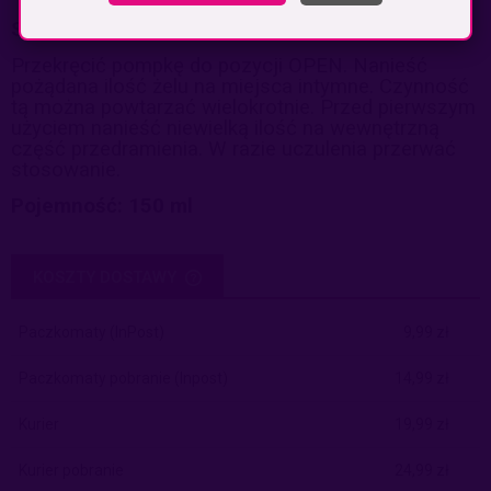
Sposób użycia:
Przekręcić pompkę do pozycji OPEN. Nanieść
pożądana ilość żelu na
miejsca intymne. Czynność
tą można powtarzać wielokrotnie. Przed
pierwszym
użyciem nanieść niewielką ilość na wewnętrzną
część
przedramienia. W razie uczulenia przerwać
stosowanie.
Pojemność: 150 ml
KOSZTY DOSTAWY
CENA NIE ZAWIERA EWENTUALNYCH KOSZTÓW PŁATNOŚCI
Paczkomaty
(InPost)
9,99 zł
Paczkomaty pobranie
(Inpost)
14,99 zł
Kurier
19,99 zł
Kurier pobranie
24,99 zł