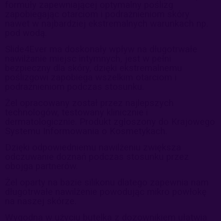
formuły zapewniającej
optymalny poślizg
zapobiegając otarciom i podrażnieniom skóry
nawet
w najbardziej ekstremalnych warunkach np.
pod wodą.
Slide4Ever ma doskonały wpływ na długotrwałe
nawilżanie miejsc
intymnych, jest w pełni
bezpieczny dla skóry, dzięki ekstremalnemu
poślizgowi zapobiega wszelkim otarciom i
podrażnieniom podczas
stosunku.
Żel opracowany został przez najlepszych
technologów, testowany
klinicznie i
dermatologicznie.
Produkt zgłoszony do Krajowego
Systemu Informowania o
Kosmetykach.
Dzięki odpowiedniemu nawilżeniu zwiększa
odczuwanie doznań
podczas stosunku przez
obojga partnerów.
Żel oparty na bazie silikonu dlatego zapewnia nam
długotrwałe
nawilżenie powodując mikro powłokę
na naszej skórze.
Wygodna w użyciu butelka z dozownikiem ułatwia