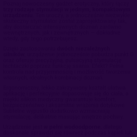
Poznaj nowoczesny gadżet erotyczny, który łączy
trzy rodzaje stymulacji w jednym, kompaktowym
urządzeniu
. Ten uroczy, a jednocześnie niezwykle
skuteczny stymulator został zaprojektowany tak,
aby dostarczać intensywnych doznań zarówno
wewnętrznych, jak i zewnętrznych — dokładnie
wtedy, gdy tego potrzebujesz.
Dzięki zastosowaniu
dwóch niezależnych
silników
, urządzenie jednocześnie pobudza punkt G
oraz oferuje precyzyjną, pulsacyjną stymulację
łechtaczki poprzez funkcję ssania. Efekt? Pełna
kontrola nad przyjemnością i możliwość tworzenia
własnych, idealnych kombinacji doznań.
Ergonomiczny, lekko zakrzywiony kształt ułatwia
aplikację i perfekcyjnie dopasowuje się do ciała, a
miękki silikon medyczny gwarantuje komfort,
bezpieczeństwo i aksamitne wrażenia dotykowe.
Subtelne wypustki dodatkowo wzmacniają
stymulację, delikatnie masując wnętrze pochwy.
Urządzenie jest
w pełni wodoodporne
, dlatego
doskonale sprawdzi się również podczas kąpieli lub