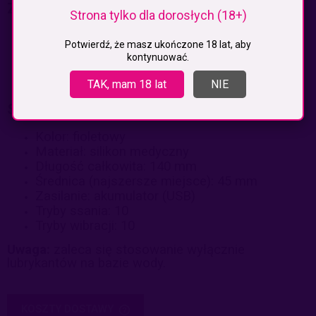
Zawartość zestawu:
Strona tylko dla dorosłych (18+)
Stymulator
Potwierdź, że masz ukończone 18 lat, aby
Kabel USB do ładowania
kontynuować.
Eleganckie opakowanie
Instrukcja w języku Polskim
TAK, mam 18 lat
NIE
Specyfikacja techniczna:
Kolor: fioletowy
Materiał: silikon medyczny
Długość całkowita: 140 mm
Średnica (najszersze miejsce): 45 mm
Zasilanie: akumulator (USB)
Tryby ssania: 10
Tryby wibracji: 10
Uwaga:
zaleca się stosowanie wyłącznie
lubrykantów na bazie wody.
KOSZTY DOSTAWY