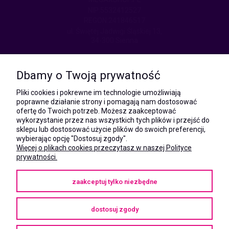
NIP:5532412527
REGON:241846517
ul. Świętej Jadwigi Śląskiej 13,
34-300 Sienna
kom.:
531 628 603
Dbamy o Twoją prywatność
(Mateusz)
kom.:
Pliki cookies i pokrewne im technologie umożliwiają
731 805 731
poprawne działanie strony i pomagają nam dostosować
(Monika)
ofertę do Twoich potrzeb. Możesz zaakceptować
wykorzystanie przez nas wszystkich tych plików i przejść do
e-mail:
sklepu lub dostosować użycie plików do swoich preferencji,
kontakt@megaxshop.pl
wybierając opcję "Dostosuj zgody".
Więcej o plikach cookies przeczytasz w naszej Polityce
prywatności.
KUPONY RABATOWE
zaakceptuj tylko niezbędne
Podaj swój adres e-mail aby otrzymywać kupony rabatowe na zakupy
w naszym sklepie.
dostosuj zgody