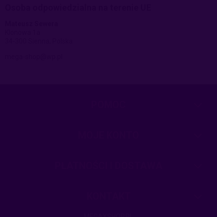
Osoba odpowiedzialna na terenie UE
Mateusz Sewera
Klonowa 1a
34-300 Sienna, Polska
mega-shop@wp.pl
POMOC
MOJE KONTO
PŁATNOŚCI I DOSTAWA
KONTAKT
MEGAXSHOP.PL