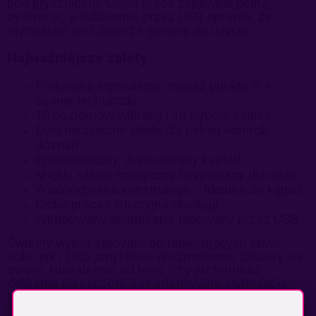
pod prysznicem. Cicha praca zapewnia pełną
dyskrecję, a ładowanie przez USB sprawia, że
stymulator jest zawsze gotowy do użycia.
Najważniejsze zalety:
Podwójna stymulacja: masaż punktu G +
ssanie łechtaczki
10 poziomów wibracji i 10 trybów ssania
Dwa niezależne silniki dla pełnej kontroli
doznań
Ergonomiczny, dopasowany kształt
Miękki silikon medyczny bezpieczny dla ciała
Wodoodporna konstrukcja – idealna do kąpieli
Cicha praca i intuicyjna obsługa
Wbudowany akumulator ładowany przez USB
Świetny wybór zarówno do relaksujących chwil
solo, jak i jako zmysłowe urozmaicenie zabawy we
dwoje. Niezależnie od tego, czy preferujesz
delikatne pieszczoty, czy intensywną stymulację —
to urządzenie dopasuje się do Twoich potrzeb.