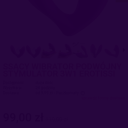
SSĄCY WIBRATOR PODWÓJNY
STYMULATOR 3W1 EROTISSI
Dostępność:
duża ilość
Wysyłka w:
24 godziny
Dostawa:
od 9,99 zł
- Paczkomaty
sprawdź formy dostawy
Cena nie zawiera ewentualnych kosztów płatności
99,00 zł
119,00 zł