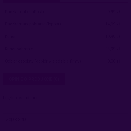
CENA NIE ZAWIERA EWENTUALNYCH KOSZTÓW PŁATNOŚCI
Paczkomaty
(InPost)
9,99 zł
Paczkomaty pobranie
(Inpost)
14,99 zł
Kurier
19,99 zł
Kurier pobranie
24,99 zł
Odbiór osobisty
(odbiór w siedzibie firmy)
0,00 zł
OPINIE O PRODUKCIE (0)
Imię lub pseudonim:
Twoja opinia: