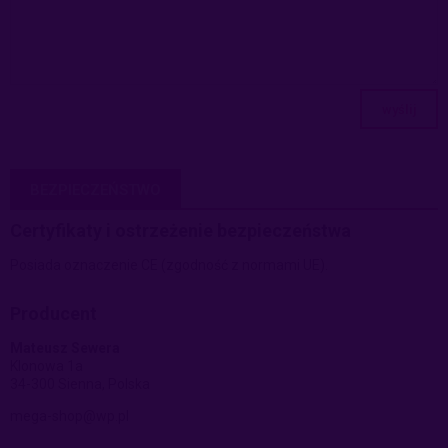
wyślij
BEZPIECZEŃSTWO
Certyfikaty i ostrzeżenie bezpieczeństwa
Posiada oznaczenie CE (zgodność z normami UE).
Producent
Mateusz Sewera
Klonowa 1a
34-300 Sienna, Polska
mega-shop@wp.pl