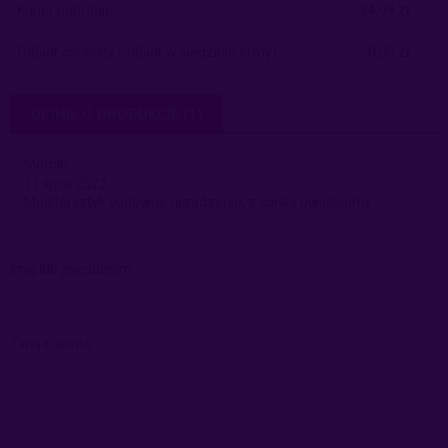
Kurier pobranie
24,99 zł
Odbiór osobisty
(odbiór w siedzibie firmy)
0,00 zł
OPINIE O PRODUKCIE (1)
Marcin
11 lipca 2022
Majstersztyk cudowne urządzenie, z żonką uwielbiamy
Imię lub pseudonim:
Twoja opinia: