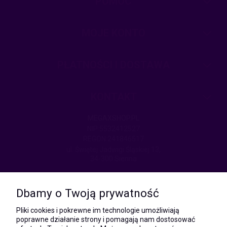
POMOC
MOJE KONTO
PŁATNOŚCI I DOSTAWA
KONTAKT
MEGAXSHOP.PL
NIP:5532412527
REGON:241846517
ul. Świętej Jadwigi Śląskiej 13,
34-300 Sienna
kom.:
531 628 603
Dbamy o Twoją prywatność
(Mateusz)
kom.:
Pliki cookies i pokrewne im technologie umożliwiają
731 805 731
poprawne działanie strony i pomagają nam dostosować