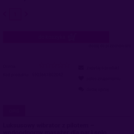
do koszyka
dodaj do przechowalni
Ocena:
zapytaj o produkt
Kod produktu:
5903661802042
poleć znajomemu
dodaj opinię
OPIS
Luksusowy wibrator z pilotem –
wodoodporny masażer dla par i solo