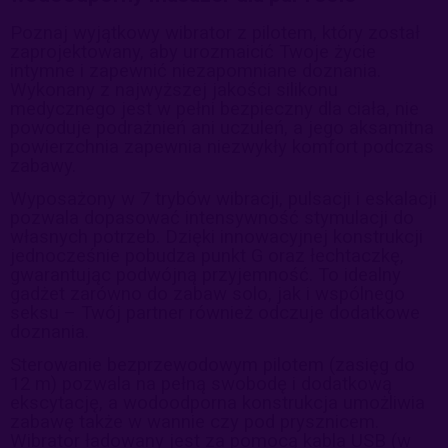
Poznaj wyjątkowy wibrator z pilotem, który został
zaprojektowany, aby urozmaicić Twoje życie
intymne i zapewnić niezapomniane doznania.
Wykonany z najwyższej jakości silikonu
medycznego jest w pełni bezpieczny dla ciała, nie
powoduje podrażnień ani uczuleń, a jego aksamitna
powierzchnia zapewnia niezwykły komfort podczas
zabawy.
Wyposażony w 7 trybów wibracji, pulsacji i eskalacji
pozwala dopasować intensywność stymulacji do
własnych potrzeb. Dzięki innowacyjnej konstrukcji
jednocześnie pobudza punkt G oraz łechtaczkę,
gwarantując podwójną przyjemność. To idealny
gadżet zarówno do zabaw solo, jak i wspólnego
seksu – Twój partner również odczuje dodatkowe
doznania.
Sterowanie bezprzewodowym pilotem (zasięg do
12 m) pozwala na pełną swobodę i dodatkową
ekscytację, a wodoodporna konstrukcja umożliwia
zabawę także w wannie czy pod prysznicem.
Wibrator ładowany jest za pomocą kabla USB (w