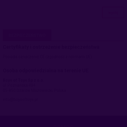
wyślij
BEZPIECZEŃSTWO
Certyfikaty i ostrzeżenie bezpieczeństwa
Posiada oznaczenie CE (zgodność z normami UE).
Osoba odpowiedzialna na terenie UE
Boys of Toys Sp z o.o.
ul. Poznańska 484
05-850 Ożarów Mazowiecki, Polska
info@boysoftoys.pl