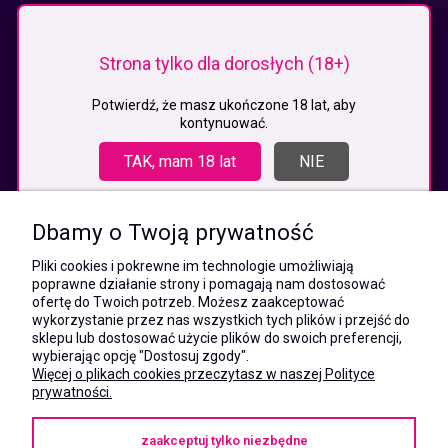
KONTAKT
Strona tylko dla dorosłych (18+)
MEGAXSHOP.PL
NIP:5532412527
Potwierdź, że masz ukończone 18 lat, aby
kontynuować.
REGON:241846517
ul. Świętej Jadwigi Śląskiej 13,
TAK, mam 18 lat
NIE
34-300 Sienna
kom.:
531 628 603
Dbamy o Twoją prywatność
(Mateusz)
kom.:
Pliki cookies i pokrewne im technologie umożliwiają
731 805 731
poprawne działanie strony i pomagają nam dostosować
(Monika)
ofertę do Twoich potrzeb. Możesz zaakceptować
wykorzystanie przez nas wszystkich tych plików i przejść do
e-mail:
sklepu lub dostosować użycie plików do swoich preferencji,
kontakt@megaxshop.pl
wybierając opcję "Dostosuj zgody".
Więcej o plikach cookies przeczytasz w naszej Polityce
prywatności.
KUPONY RABATOWE
zaakceptuj tylko niezbędne
Podaj swój adres e-mail aby otrzymywać kupony rabatowe na zakupy