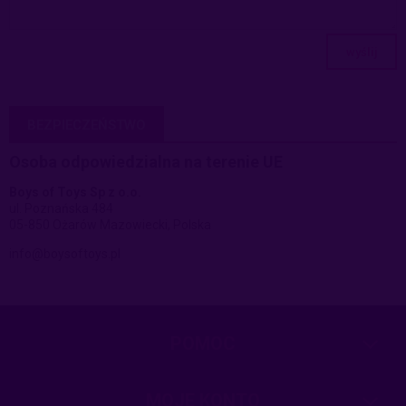
wyślij
BEZPIECZEŃSTWO
Osoba odpowiedzialna na terenie UE
Boys of Toys Sp z o.o.
ul. Poznańska 484
05-850 Ożarów Mazowiecki, Polska
info@boysoftoys.pl
POMOC
MOJE KONTO