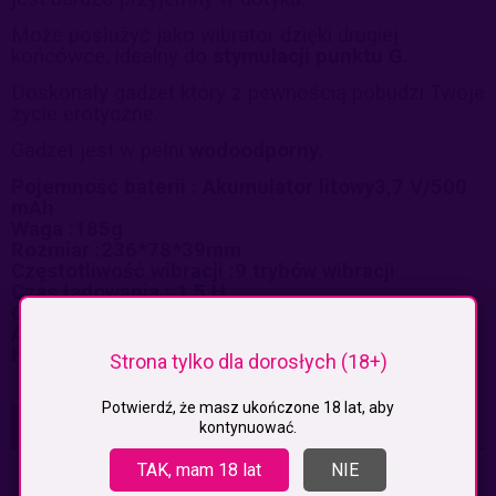
Może posłużyć jako wibrator dzięki drugiej
końcówce, idealny do
stymulacji punktu G.
Doskonały gadżet który z pewnością pobudzi Twoje
życie erotyczne.
Gadżet jest w pełni
wodoodporny.
Pojemność baterii : Akumulator litowy3,7 V/500
mAh
Waga :185g
Rozmiar :236*78*39mm
Częstotliwość wibracji :9 trybów wibracji
Czas ładowania : 1,5 H
Czas pracy : > 2 H
Akumulator USB
Hałas : <40dB
Strona tylko dla dorosłych (18+)
Potwierdź, że masz ukończone 18 lat, aby
KOSZTY DOSTAWY
kontynuować.
CENA NIE ZAWIERA EWENTUALNYCH KOSZTÓW PŁATNOŚCI
TAK, mam 18 lat
NIE
Paczkomaty
(InPost)
0,00 zł