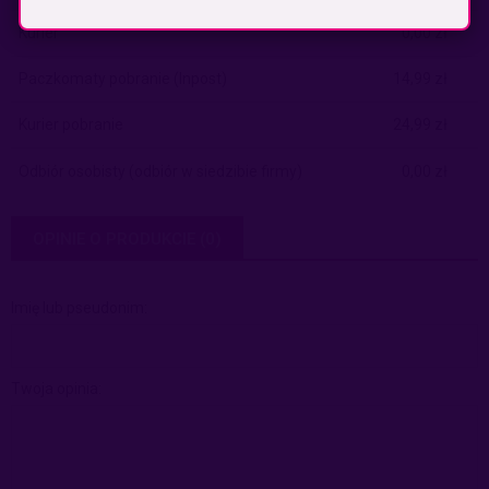
Kurier
0,00 zł
Paczkomaty pobranie
(Inpost)
14,99 zł
Kurier pobranie
24,99 zł
Odbiór osobisty
(odbiór w siedzibie firmy)
0,00 zł
OPINIE O PRODUKCIE (0)
Imię lub pseudonim:
Twoja opinia: