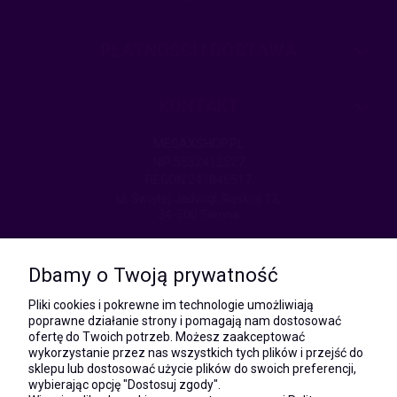
PŁATNOŚCI I DOSTAWA
KONTAKT
MEGAXSHOP.PL
NIP:5532412527
REGON:241846517
ul. Świętej Jadwigi Śląskiej 13,
34-300 Sienna
kom.:
531 628 603
Dbamy o Twoją prywatność
(Mateusz)
kom.:
Pliki cookies i pokrewne im technologie umożliwiają
731 805 731
poprawne działanie strony i pomagają nam dostosować
(Monika)
ofertę do Twoich potrzeb. Możesz zaakceptować
wykorzystanie przez nas wszystkich tych plików i przejść do
e-mail:
sklepu lub dostosować użycie plików do swoich preferencji,
kontakt@megaxshop.pl
wybierając opcję "Dostosuj zgody".