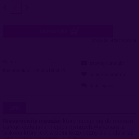
do koszyka
dodaj do przechowalni
Ocena:
zapytaj o produkt
Kod produktu:
5903661806019
poleć znajomemu
dodaj opinię
OPIS
Niesamowity masażer
który nadaje się do masażu
całego ciała jak i miejsc intymnych.Wykonany z
silikonu który jest w pełni bezpieczny dla ciała oraz
jest bardzo przyjemny w dotyku.