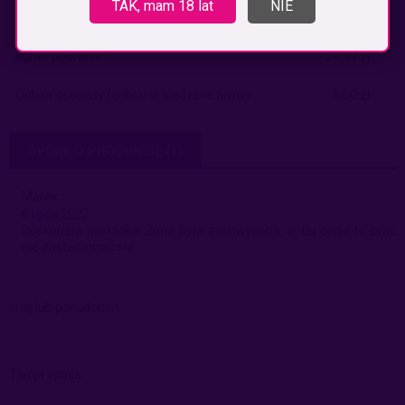
TAK, mam 18 lat
NIE
Kurier
19,99 zł
Kurier pobranie
24,99 zł
Odbiór osobisty
(odbiór w siedzibie firmy)
0,00 zł
OPINIE O PRODUKCIE (1)
Marek
6 lipca 2022
Doskonała nakładka. Żona była zachwycona, w tej cenie to brać
nie zastanawiać się
Imię lub pseudonim:
Twoja opinia: