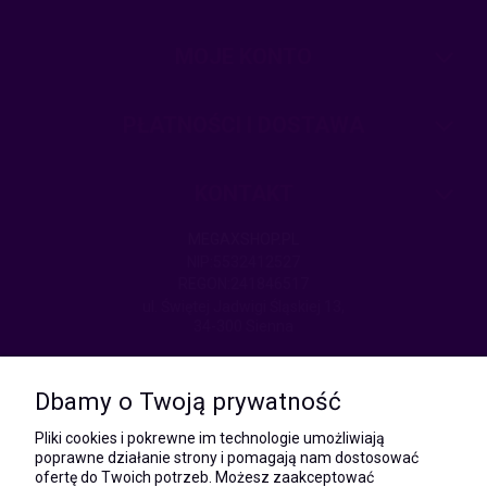
MOJE KONTO
PŁATNOŚCI I DOSTAWA
KONTAKT
MEGAXSHOP.PL
NIP:5532412527
REGON:241846517
ul. Świętej Jadwigi Śląskiej 13,
34-300 Sienna
kom.:
531 628 603
Dbamy o Twoją prywatność
(Mateusz)
kom.:
Pliki cookies i pokrewne im technologie umożliwiają
731 805 731
poprawne działanie strony i pomagają nam dostosować
(Monika)
ofertę do Twoich potrzeb. Możesz zaakceptować