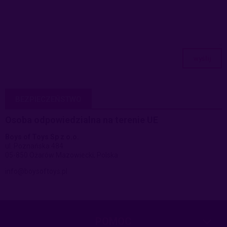
wyślij
BEZPIECZEŃSTWO
Osoba odpowiedzialna na terenie UE
Boys of Toys Sp z o.o.
ul. Poznańska 484
05-850 Ożarów Mazowiecki, Polska
info@boysoftoys.pl
POMOC