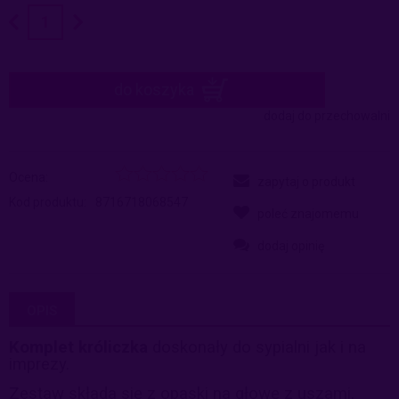
do koszyka
dodaj do przechowalni
Ocena:
zapytaj o produkt
Kod produktu:
8716718068547
poleć znajomemu
dodaj opinię
OPIS
Komplet króliczka
doskonały do sypialni jak i na
imprezy.
Zestaw składa się z opaski na głowę z uszami,