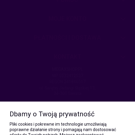
MOJE KONTO
PŁATNOŚCI I DOSTAWA
KONTAKT
MEGAXSHOP.PL
NIP:5532412527
REGON:241846517
ul. Świętej Jadwigi Śląskiej 13,
34-300 Sienna
kom.:
531 628 603
Dbamy o Twoją prywatność
(Mateusz)
kom.:
Pliki cookies i pokrewne im technologie umożliwiają
731 805 731
poprawne działanie strony i pomagają nam dostosować
(Monika)