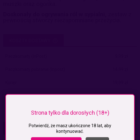
muszki oraz ogonka.
Doskonały do ogrywania ról w sypialni,
zestaw z
pewnością stworzy niezapomniane przeżycia.
KOSZTY DOSTAWY
CENA NIE ZAWIERA EWENTUALNYCH KOSZTÓW PŁATNOŚCI
Paczkomaty
(InPost)
9,99 zł
Paczkomaty pobranie
(Inpost)
14,99 zł
Kurier
19,99 zł
Kurier pobranie
24,99 zł
Odbiór osobisty
(odbiór w siedzibie firmy)
0,00 zł
Strona tylko dla dorosłych (18+)
Potwierdź, że masz ukończone 18 lat, aby
PRODUKTY POWIĄZANE
kontynuować.