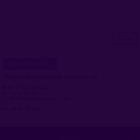
wyślij
BEZPIECZEŃSTWO
Osoba odpowiedzialna na terenie UE
Boys of Toys Sp z o.o.
ul. Poznańska 484
05-850 Ożarów Mazowiecki, Polska
info@boysoftoys.pl
POMOC