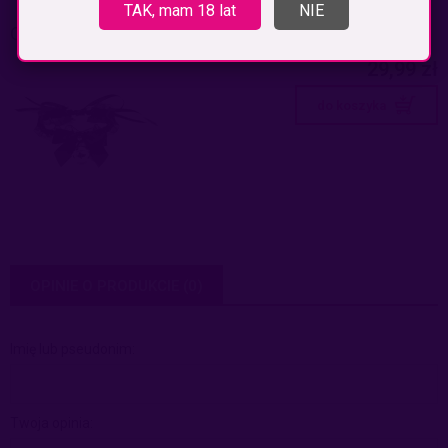
TAK, mam 18 lat
NIE
OPASKA NA SZYJĘ Z DZWONECZKIEM OBROŻA
29,99 zł
do koszyka
OPINIE O PRODUKCIE (0)
Imię lub pseudonim:
Twoja opinia: