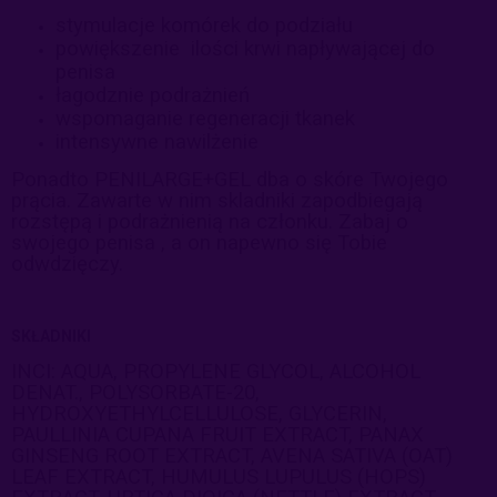
stymulacje komórek do podziału
powiększenie ilości krwi napływającej do
penisa
łagodznie podrażnień
wspomaganie regeneracji tkanek
intensywne nawilżenie
Ponadto PENILARGE+GEL dba o skóre Twojego
prącia. Zawarte w nim skladniki zapodbiegają
rozstępą i podrażnienią na członku. Zabaj o
swojego penisa , a on napewno się Tobie
odwdzięczy.
SKŁADNIKI
INCI: AQUA, PROPYLENE GLYCOL, ALCOHOL
DENAT., POLYSORBATE-20,
HYDROXYETHYLCELLULOSE, GLYCERIN,
PAULLINIA CUPANA FRUIT EXTRACT, PANAX
GINSENG ROOT EXTRACT, AVENA SATIVA (OAT)
LEAF EXTRACT, HUMULUS LUPULUS (HOPS)