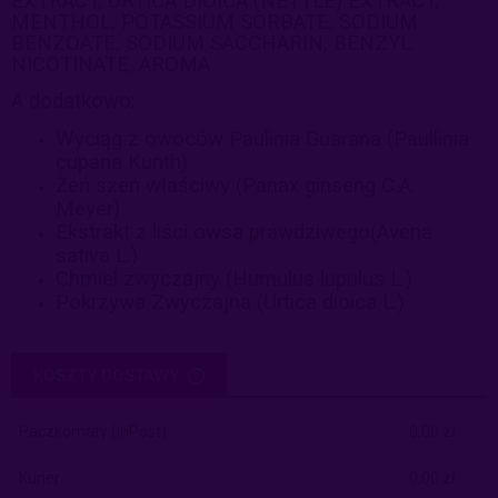
EXTRACT, URTICA DIOICA (NETTLE) EXTRACT,
MENTHOL, POTASSIUM SORBATE, SODIUM
BENZOATE, SODIUM SACCHARIN, BENZYL
NICOTINATE, AROMA
A dodatkowo:
Wyciąg z owoców Paulinia Guarana (Paullinia
cupana Kunth)
Żeń szeń właściwy (Panax ginseng C.A.
Meyer)
Ekstrakt z liści owsa prawdziwego(Avena
sativa L.)
Chmiel zwyczajny (Humulus lupulus L.)
Pokrzywa Zwyczajna (Urtica dioica L.)
KOSZTY DOSTAWY
CENA NIE ZAWIERA EWENTUALNYCH KOSZTÓW PŁATNOŚCI
Paczkomaty
(InPost)
0,00 zł
Kurier
0,00 zł