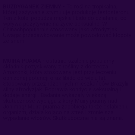
BUZDYGANEK ZIEMNY -
To roślina tropikalna,
której zażywanie stymuluje produkcję testosteronu.
Ten z kolei pobudza męskie libido do działania, co
wpływa pozytywnie na życie seksualne. W
Chinachpopularnie stosowany jako afrodyzjak.
Uwaga: przedawkowanie może powodować kłopoty
ze snem.
MUIRA PUAMA -
ostatnio szalenie popularny
składnik pozyskiwany z rośliny z dorzecza
Amazonki, który stosowany jest przy leczeniu
obniżonej potencji oraz libido od wielu lat.
Stosowany przez rdzennych mieszkańców Brazylii
silny afrodyzjak. Poprawia kondycje seksualną i
dodaje energii. Badania wykazały większą
skuteczność wyciągu z kory Muiry puamy nad
Johimbą! Muira puama zapobiega także osłabieniu
organizm, działa kojąco na stres i zmniejsza
wypadanie włosów. Skutkiuboczne nie są znane.