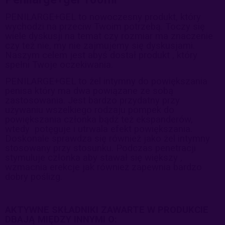
PENILARGE+GEL to nowoczesny produkt, który
wychodzi na przeciw Twoim potrzebą. Toczy się
wiele dyskusji na temat czy rozmiar ma znaczenie
czy też nie, my nie zajmujemy się dyskusjami.
Naszym celem jest abyś dostał produkt , który
spełni Twoje oczekiwania.
PENILARGE+GEL to żel intymny do powiększania
penisa który ma dwa powiązane ze sobą
zastosowania. Jest bardzo przydatny przy
używaniu wszelkiego rodzaju pompek do
powiększania członka bądź też ekspanderów,
wtedy potęguje i utrwala efekt powiększania.
Doskonale sprawdza się również jako żel intymny
stosowany przy stosunku. Podczas penetracji
stymuluje członka aby stawał się większy ,
wzmacnia erekcje jak również zapewnia bardzo
dobry poślizg.
AKTYWNE SKŁADNIKI ZAWARTE W PRODUKCIE
DBAJĄ MIĘDZY INNYMI O: