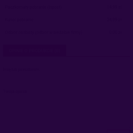
Paczkomaty pobranie
(Inpost)
14,99 zł
Kurier pobranie
24,99 zł
Odbiór osobisty
(odbiór w siedzibie firmy)
0,00 zł
OPINIE O PRODUKCIE (0)
Imię lub pseudonim:
Twoja opinia: