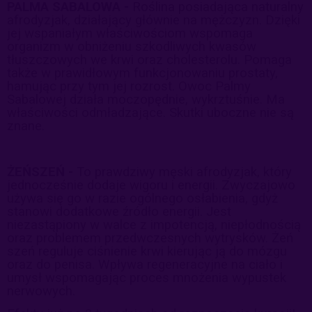
PALMA SABALOWA -
Roślina posiadająca naturalny
afrodyzjak, działający głównie na mężczyzn. Dzięki
jej wspaniałym właściwościom wspomaga
organizm w obniżeniu szkodliwych kwasów
tłuszczowych we krwi oraz cholesterolu. Pomaga
także w prawidłowym funkcjonowaniu prostaty,
hamując przy tym jej rozrost. Owoc Palmy
Sabalowej działa moczopędnie, wykrztuśnie. Ma
właściwości odmładzające. Skutki uboczne nie są
znane.
ŻEŃSZEŃ -
To prawdziwy męski afrodyzjak, który
jednocześnie dodaje wigoru i energii. Zwyczajowo
używa się go w razie ogólnego osłabienia, gdyż
stanowi dodatkowe źródło energii. Jest
niezastąpiony w walce z impotencją, niepłodnością
oraz problemem przedwczesnych wytrysków. Żeń
szeń reguluje ciśnienie krwi kierując ją do mózgu
oraz do penisa. Wpływa regeneracyjne na ciało i
umysł wspomagając proces mnożenia wypustek
nerwowych.