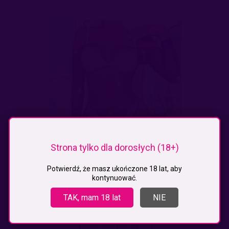
Strona tylko dla dorosłych (18+)
FIOLETOWE BODY Z SIATECZKI Z CYRKONIAMI
Potwierdź, że masz ukończone 18 lat, aby
kontynuować.
49,99 zł
TAK, mam 18 lat
NIE
do koszyka