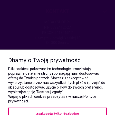
KONTAKT
MEGAXSHOP.PL
NIP:5532412527
REGON:241846517
ul. Świętej Jadwigi Śląskiej 13,
34-300 Sienna
kom.:
531 628 603
Dbamy o Twoją prywatność
(Mateusz)
kom.:
Pliki cookies i pokrewne im technologie umożliwiają
731 805 731
poprawne działanie strony i pomagają nam dostosować
(Monika)
ofertę do Twoich potrzeb. Możesz zaakceptować
wykorzystanie przez nas wszystkich tych plików i przejść do
e-mail:
sklepu lub dostosować użycie plików do swoich preferencji,
kontakt@megaxshop.pl
wybierając opcję "Dostosuj zgody".
Więcej o plikach cookies przeczytasz w naszej Polityce
prywatności.
KUPONY RABATOWE
zaakceptuj tylko niezbędne
Podaj swój adres e-mail aby otrzymywać kupony rabatowe na zakupy