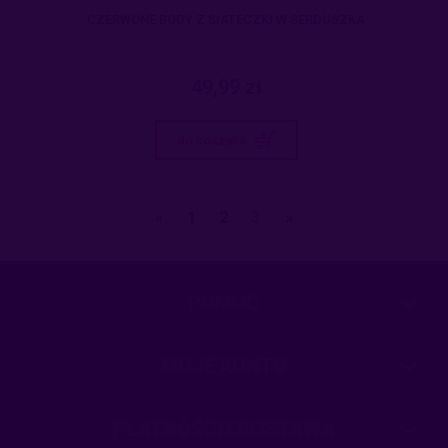
CZERWONE BODY Z SIATECZKI W SERDUSZKA
49,99 zł
do koszyka
«
1
2
3
»
POMOC
MOJE KONTO
PŁATNOŚCI I DOSTAWA