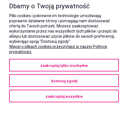
531 628 603
Dbamy o Twoją prywatność
(Mateusz)
kom.:
Pliki cookies i pokrewne im technologie umożliwiają
731 805 731
poprawne działanie strony i pomagają nam dostosować
(Monika)
ofertę do Twoich potrzeb. Możesz zaakceptować
wykorzystanie przez nas wszystkich tych plików i przejść do
e-mail:
sklepu lub dostosować użycie plików do swoich preferencji,
kontakt@megaxshop.pl
wybierając opcję "Dostosuj zgody".
Więcej o plikach cookies przeczytasz w naszej Polityce
prywatności.
KUPONY RABATOWE
zaakceptuj tylko niezbędne
Podaj swój adres e-mail aby otrzymywać kupony rabatowe na zakupy
w naszym sklepie.
dostosuj zgody
zaakceptuj wszystkie
Copyright © 2025
megaXshop.pl
pokaż pełną wersję strony
Sklep internetowy Shoper Premium