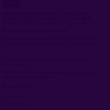
OPIS
Seksowne body
wykonane z elastycznego
materiału, bardzo przyjemne w dotyku.
Body
posiada efektowną opaskę na szyję w gwiazdki.
Body posiada zapięcie w kroku.
Doskonale dopasowuje się do kształtu ciała,
świetnie podkreślając wszystkie Twoje walory.
Zobacz jakie wrażenie zrobisz na swoim
mężczyźnie.
Poczuj się bardzo
seksownie
oraz przeżyj nie
zapomnianą
gorącą noc
!
Rozmiar S/M
-pas 30-37 cm
-biust 34-40 cm