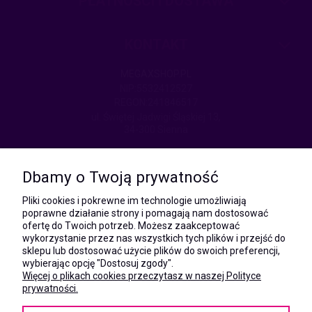
PŁATNOŚCI I DOSTAWA
KONTAKT
MEGAXSHOP.PL
NIP:5532412527
REGON:241846517
ul. Świętej Jadwigi Śląskiej 13,
34-300 Sienna
kom.:
531 628 603
Dbamy o Twoją prywatność
(Mateusz)
kom.:
Pliki cookies i pokrewne im technologie umożliwiają
731 805 731
poprawne działanie strony i pomagają nam dostosować
(Monika)
ofertę do Twoich potrzeb. Możesz zaakceptować
wykorzystanie przez nas wszystkich tych plików i przejść do
e-mail:
sklepu lub dostosować użycie plików do swoich preferencji,
kontakt@megaxshop.pl
wybierając opcję "Dostosuj zgody".
Więcej o plikach cookies przeczytasz w naszej Polityce
prywatności.
KUPONY RABATOWE