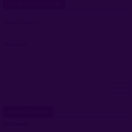
OPINIE O PRODUKCIE (0)
Imię lub pseudonim:
Twoja opinia:
wyślij
BEZPIECZEŃSTWO
Producent