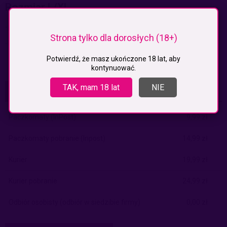
Rozmiar L/XL
-pas 36-42 cm
Strona tylko dla dorosłych (18+)
-biust 39-45 cm
Potwierdź, że masz ukończone 18 lat, aby
kontynuować.
TAK, mam 18 lat
NIE
KOSZTY DOSTAWY
CENA NIE ZAWIERA EWENTUALNYCH KOSZTÓW PŁATNOŚCI
Paczkomaty
(InPost)
9,99 zł
Paczkomaty pobranie
(Inpost)
14,99 zł
Kurier
19,99 zł
Kurier pobranie
24,99 zł
Odbiór osobisty
(odbiór w siedzibie firmy)
0,00 zł