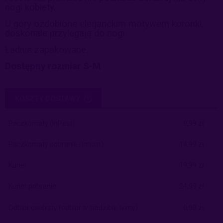
nogi kobiety.
U góry ozdobione eleganckim motywem koronki,
doskonale przylegają do nogi.
Ładnie zapakowane.
Dostępny rozmiar S-M
KOSZTY DOSTAWY
CENA NIE ZAWIERA EWENTUALNYCH KOSZTÓW PŁATNOŚCI
Paczkomaty
(InPost)
9,99 zł
Paczkomaty pobranie
(Inpost)
14,99 zł
Kurier
19,99 zł
Kurier pobranie
24,99 zł
Odbiór osobisty
(odbiór w siedzibie firmy)
0,00 zł