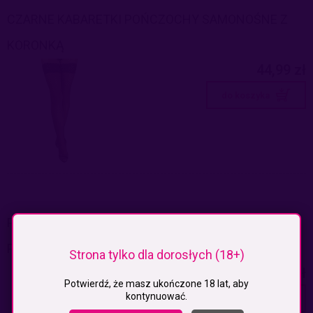
CZARNE KABARETKI POŃCZOCHY SAMONOŚNE Z
KORONKĄ
44,99 zł
do koszyka
POŃCZOCHY CZARNE SAMONOŚNE Z CZERWONYM
PASKIEM
Strona tylko dla dorosłych (18+)
49,99 zł
Potwierdź, że masz ukończone 18 lat, aby
kontynuować.
do koszyka