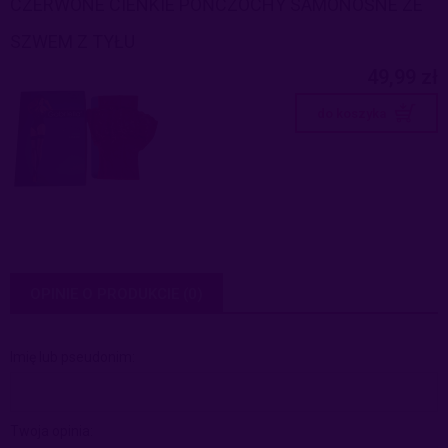
CZERWONE CIENKIE POŃCZOCHY SAMONOŚNE ZE
SZWEM Z TYŁU
49,99 zł
do koszyka
OPINIE O PRODUKCIE (0)
Imię lub pseudonim:
Twoja opinia: