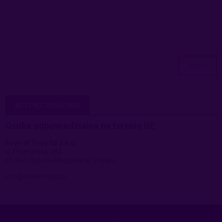
wyślij
BEZPIECZEŃSTWO
Osoba odpowiedzialna na terenie UE
Boys of Toys Sp z o.o.
ul. Poznańska 484
05-850 Ożarów Mazowiecki, Polska
info@boysoftoys.pl