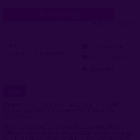
do koszyka
dodaj do przechowalni
Ocena:
zapytaj o produkt
Kod produktu:
5906733329324
poleć znajomemu
dodaj opinię
OPIS
Eleganckie samonośne pończochy, to idealny
sposób aby dodać swojemu strojowi więcej
charakteru.
Możesz założyć je do sexy bielizny lub założyć
tylko pończochy, na pewno rozpalisz tym swojego
faceta niż przecież nie podnieca bardziej niż sexy