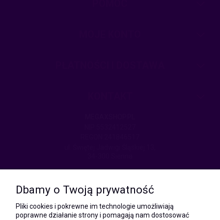
POMOC
MOJE KONTO
PŁATNOŚCI I DOSTAWA
KONTAKT
MEGAXSHOP.PL
NIP:5532412527
REGON:241846517
ul. Świętej Jadwigi Śląskiej 13,
34-300 Sienna
kom.:
531 628 603
Dbamy o Twoją prywatność
(Mateusz)
kom.:
Pliki cookies i pokrewne im technologie umożliwiają
731 805 731
poprawne działanie strony i pomagają nam dostosować