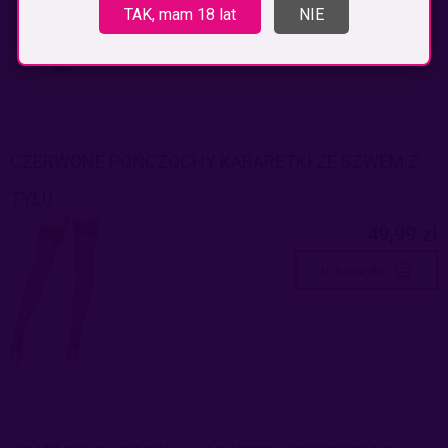
TAK, mam 18 lat
NIE
CZERWONE POŃCZOCHY KABARETKI ZE SZWEM Z
TYŁU
49,99 zł
do koszyka