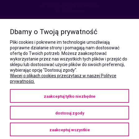
ul. Świętej Jadwigi Śląskiej 13,
34-300 Sienna
kom.:
531 628 603
Dbamy o Twoją prywatność
(Mateusz)
kom.:
Pliki cookies i pokrewne im technologie umożliwiają
731 805 731
poprawne działanie strony i pomagają nam dostosować
(Monika)
ofertę do Twoich potrzeb. Możesz zaakceptować
wykorzystanie przez nas wszystkich tych plików i przejść do
e-mail:
sklepu lub dostosować użycie plików do swoich preferencji,
kontakt@megaxshop.pl
wybierając opcję "Dostosuj zgody".
Więcej o plikach cookies przeczytasz w naszej Polityce
prywatności.
KUPONY RABATOWE
zaakceptuj tylko niezbędne
Podaj swój adres e-mail aby otrzymywać kupony rabatowe na zakupy
w naszym sklepie.
dostosuj zgody
zaakceptuj wszystkie
Copyright © 2025
megaXshop.pl