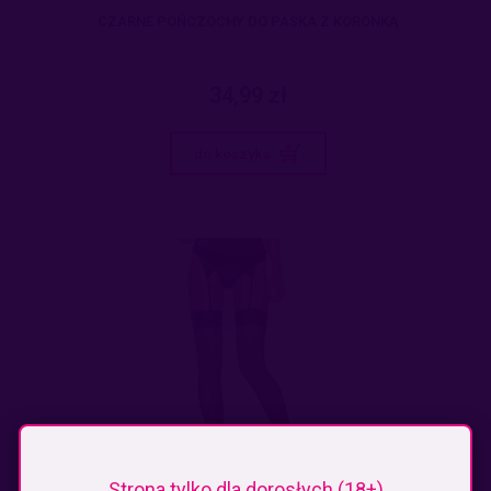
CZARNE POŃCZOCHY DO PASKA Z KORONKĄ
34,99 zł
do koszyka
Strona tylko dla dorosłych (18+)