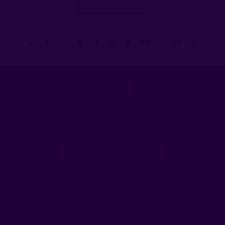
do koszyka
«
1
...
6
7
8
9
10
...
20
»
POMOC
MOJE KONTO
PŁATNOŚCI I DOSTAWA
KONTAKT
MEGAXSHOP.PL
NIP:5532412527
REGON:241846517