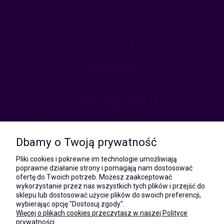
PŁATNOŚCI I DOSTAWA
KONTAKT
MEGAXSHOP.PL
NIP:5532412527
REGON:241846517
ul. Świętej Jadwigi Śląskiej 13,
34-300 Sienna
kom.:
531 628 603
Dbamy o Twoją prywatność
(Mateusz)
kom.:
Pliki cookies i pokrewne im technologie umożliwiają
731 805 731
poprawne działanie strony i pomagają nam dostosować
(Monika)
ofertę do Twoich potrzeb. Możesz zaakceptować
wykorzystanie przez nas wszystkich tych plików i przejść do
e-mail:
sklepu lub dostosować użycie plików do swoich preferencji,
kontakt@megaxshop.pl
wybierając opcję "Dostosuj zgody".
Więcej o plikach cookies przeczytasz w naszej Polityce
prywatności.