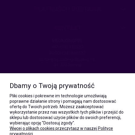
PŁATNOŚCI I DOSTAWA
KONTAKT
MEGAXSHOP.PL
NIP:5532412527
REGON:241846517
ul. Świętej Jadwigi Śląskiej 13,
34-300 Sienna
kom.:
531 628 603
Dbamy o Twoją prywatność
(Mateusz)
kom.:
Pliki cookies i pokrewne im technologie umożliwiają
731 805 731
poprawne działanie strony i pomagają nam dostosować
(Monika)
ofertę do Twoich potrzeb. Możesz zaakceptować
wykorzystanie przez nas wszystkich tych plików i przejść do
e-mail:
sklepu lub dostosować użycie plików do swoich preferencji,
kontakt@megaxshop.pl
wybierając opcję "Dostosuj zgody".
Więcej o plikach cookies przeczytasz w naszej Polityce
prywatności.