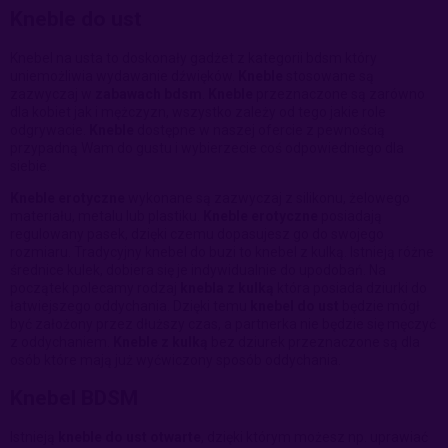
Kneble do ust
Knebel na usta to doskonały gadżet z kategorii bdsm który
uniemożliwia wydawanie dźwięków.
Kneble
stosowane są
zazwyczaj w
zabawach bdsm
.
Kneble
przeznaczone są zarówno
dla kobiet jak i mężczyzn, wszystko zależy od tego jakie role
odgrywacie.
Kneble
dostępne w naszej ofercie z pewnością
przypadną Wam do gustu i wybierzecie coś odpowiedniego dla
siebie.
Kneble erotyczne
wykonane są zazwyczaj z silikonu, żelowego
materiału, metalu lub plastiku.
Kneble erotyczne
posiadają
regulowany pasek, dzięki czemu dopasujesz go do swojego
rozmiaru. Tradycyjny knebel do buzi to knebel z kulką. Istnieją różne
średnice kulek, dobiera się je indywidualnie do upodobań. Na
początek polecamy rodzaj
knebla z kulką
która posiada dziurki do
łatwiejszego oddychania. Dzięki temu
knebel do ust
będzie mógł
być założony przez dłuższy czas, a partnerka nie będzie się męczyć
z oddychaniem.
Kneble z kulką
bez dziurek przeznaczone są dla
osób które mają już wyćwiczony sposób oddychania.
Knebel BDSM
Istnieją
kneble do ust otwarte
, dzięki którym możesz np. uprawiać