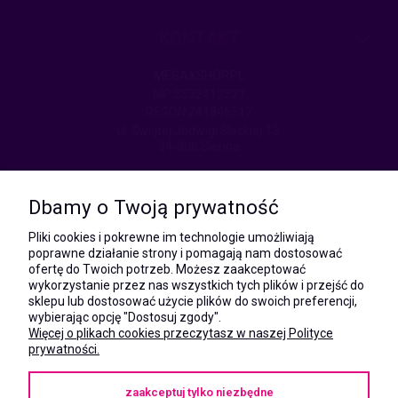
KONTAKT
MEGAXSHOP.PL
NIP:5532412527
REGON:241846517
ul. Świętej Jadwigi Śląskiej 13,
34-300 Sienna
kom.:
531 628 603
Dbamy o Twoją prywatność
(Mateusz)
kom.:
Pliki cookies i pokrewne im technologie umożliwiają
731 805 731
poprawne działanie strony i pomagają nam dostosować
(Monika)
ofertę do Twoich potrzeb. Możesz zaakceptować
wykorzystanie przez nas wszystkich tych plików i przejść do
e-mail:
sklepu lub dostosować użycie plików do swoich preferencji,
kontakt@megaxshop.pl
wybierając opcję "Dostosuj zgody".
Więcej o plikach cookies przeczytasz w naszej Polityce
prywatności.
KUPONY RABATOWE
zaakceptuj tylko niezbędne
Podaj swój adres e-mail aby otrzymywać kupony rabatowe na zakupy