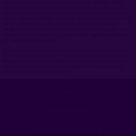
sex oralny bez obaw że partnerka zaciska usta.
Knebel otwarty
posiada otwarte kółeczko, które wkłada się między zęby. Dzięki
niemu włożysz partnerce wszystko do ust, bez żadnych zbędnych
dyskusji.
Otwarte kneble
to świetna propozycja dla partnerek które
lubią być dominowane. W naszej ofercie znajdziesz
kneble z
patykiem
do przygryzania, doskonałe aby tłumić mocne doznania.
Ciekawym rozwiązaniem są również
kneble z uprzężą na głowę
,
lub z
łańcuszkami na sutki
.
Knebel erotyczny czasami występuje w zestawie z maską na oczy.
To bardzo fajna propozycja, która pobudzi dodatkowo wyobraźnię.
Kneble
to bez wątpienia
gadżety erotyczne
które wprowadzą do
Waszej sypialni wiele podniecenia. Dzięki niemu zyskasz pełną
kontrolę nad partnerką/partnerem.
POMOC
MOJE KONTO
PŁATNOŚCI I DOSTAWA